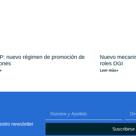
: nuevo régimen de promoción de
Nuevo mecanis
iones
roles DGI
»
Leer más»
estro newsletter
Suscribirse