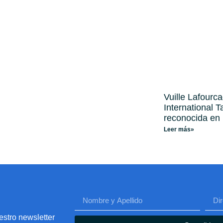
Vuille Lafourc
International 
reconocida en
Leer más»
estro newsletter