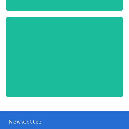
TRANSPORTE DE CARGA
Lorem ipsum dolor sit amet consectetur adipiscing
elit dolor
Conocé más
Newsletter