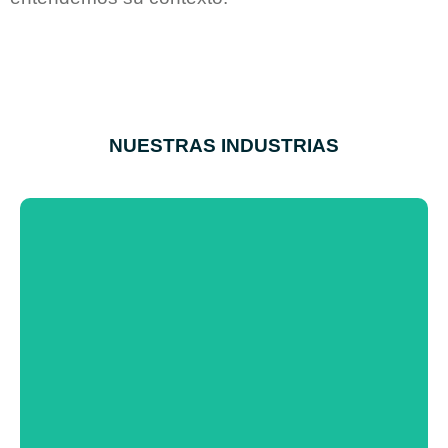
NUESTRAS INDUSTRIAS
INDUSTRIALES
Lorem ipsum dolor sit amet consectetur adipiscing
elit dolor
Conocé más