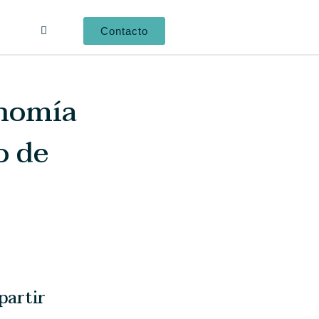
Contacto
onomía
o de
artir