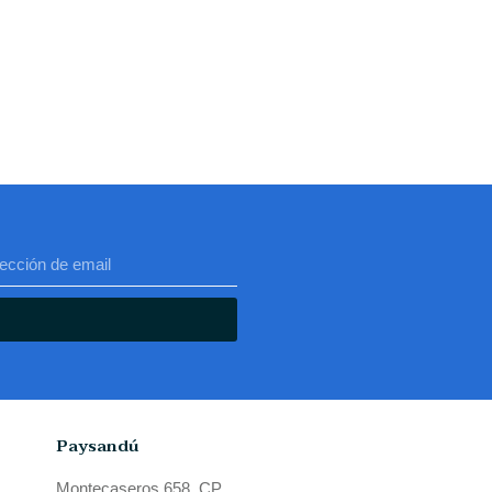
Paysandú
Montecaseros 658, CP