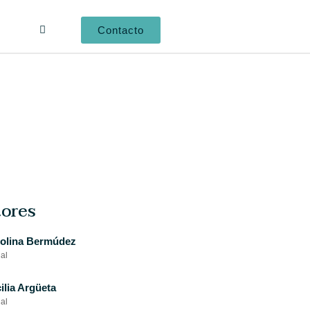
Contacto
ores
rolina Bermúdez
al
ilia Argüeta
al